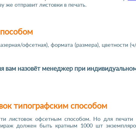
у же отправит листовки в печать.
способом
азерная/офсетная), формата (размера), цветности (ч
ия вам назовёт менеджер при индивидуально
вок типографским способом
ати листовок офсетным способом. Но для печати 
е тираж должен быть кратным 1000 шт экземпляро