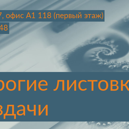
7, офис А1 118 (первый этаж)
48
огие листовк
здачи