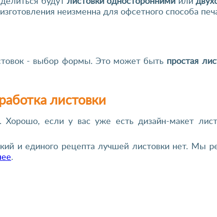
еделиться будут
листовки односторонними
или
двух
изготовления неизменна для офсетного способа печа
стовок - выбор формы. Это может быть
простая лис
работка листовки
. Хорошо, если у вас уже есть дизайн-макет лис
ский и единого рецепта лучшей листовки нет. Мы р
нее
.