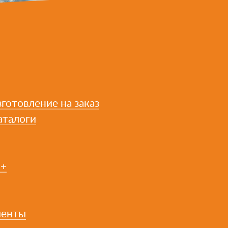
готовление на заказ
аталоги
2+
иенты