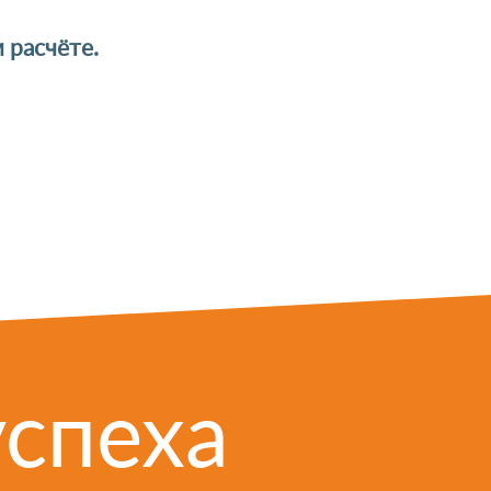
 расчёте.
успеха