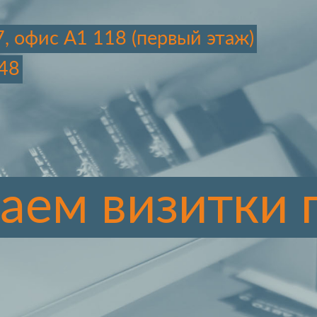
7, офис А1 118 (первый этаж)
48
аем визитки 