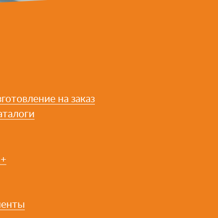
готовление на заказ
аталоги
2+
иенты